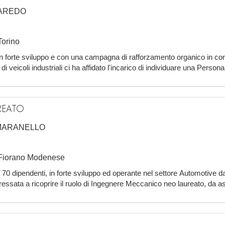
AREDO
Torino
forte sviluppo e con una campagna di rafforzamento organico in cor
eicoli industriali ci ha affidato l'incarico di individuare una Persona i
ere con contratto inizi
REATO
MARANELLO
i Fiorano Modenese
70 dipendenti, in forte sviluppo ed operante nel settore Automotive da 
teressata a ricoprire il ruolo di Ingegnere Meccanico neo laureato, da 
 assunzione a tem