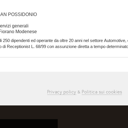
SAN POSSIDONIO
ervizi generali
i Fiorano Modenese
 250 dipendenti ed operante da oltre 20 anni nel settore Automotive, ci 
olo di Receptionist L. 68/99 con assunzione diretta a tempo determinato 
to. Sede di lav
Privacy policy
Politica sui cookies
 & 