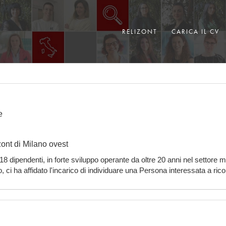
RELIZONT
CARICA IL CV
e
ont di Milano ovest
 18 dipendenti, in forte sviluppo operante da oltre 20 anni nel settore
, ci ha affidato l'incarico di individuare una Persona interessata a ricop
n possibilità di f