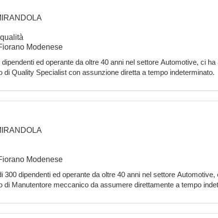
MIRANDOLA
 qualità
i Fiorano Modenese
dipendenti ed operante da oltre 40 anni nel settore Automotive, ci ha af
olo di Quality Specialist con assunzione diretta a tempo indeterminato
are
MIRANDOLA
i Fiorano Modenese
 300 dipendenti ed operante da oltre 40 anni nel settore Automotive, ci 
ruolo di Manutentore meccanico da assumere direttamente a tempo inde
diretto