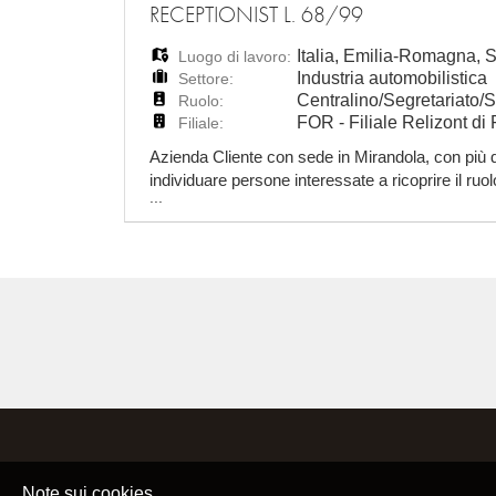
RECEPTIONIST L. 68/99
Italia
,
Emilia-Romagna
,
Luogo di lavoro:
Industria automobilistica
Settore:
Centralino/Segretariato/S
Ruolo:
FOR - Filiale Relizont d
Filiale:
Azienda Cliente con sede in Mirandola, con più di
individuare persone interessate a ricoprire il ru
...
successiva stabilizzazione a tempo indetermina
Note sui cookies