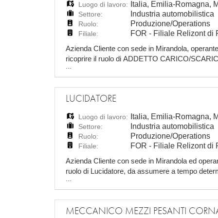
Italia
,
Emilia-Romagna
,
Luogo di lavoro:
Industria automobilistica
Settore:
Produzione/Operations
Ruolo:
FOR - Filiale Relizont d
Filiale:
Azienda Cliente con sede in Mirandola, operante n
ricoprire il ruolo di ADDETTO CARICO/SCARICO
...
indeterminato. Sede di lavoro: Mirandola / San
LUCIDATORE
Italia
,
Emilia-Romagna
,
Luogo di lavoro:
Industria automobilistica
Settore:
Produzione/Operations
Ruolo:
FOR - Filiale Relizont d
Filiale:
Azienda Cliente con sede in Mirandola ed operante
ruolo di Lucidatore, da assumere a tempo determ
...
San Possidonio Per ricoprire tale ruolo è nec
MECCANICO MEZZI PESANTI CORN