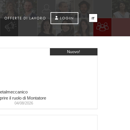
OFFERTE DI LAVORO
LOGIN
EN
FR
DE
ES
PT
IT
Nuovo!
 metalmeccanico
rire il ruolo di Montatore
04/08/2026