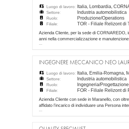
Italia
,
Lombardia
,
CORN
Luogo di lavoro:
Industria automobilistica
Settore:
Produzione/Operations
Ruolo:
TOR - Filiale Relizont di 
Filiale:
Azienda Cliente, per la sede di CORNAREDO, in 
anni nella commercializzazione e manutenzione di v
...
ruolo di MECCANICO MEZZI PESANTI, da assum
INGEGNERE MECCANICO NEO LAU
Italia
,
Emilia-Romagna
,
Luogo di lavoro:
Industria automobilistica
Settore:
Ingegneria/Progettazione
Ruolo:
FOR - Filiale Relizont d
Filiale:
Azienda Cliente con sede in Maranello, con oltre 
affidato l'incarico di individuare una Persona in
...
contratto di Tirocinio e con possibilità di futura
QUALITY SPECIALIST