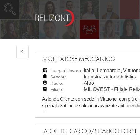
MONTATORE MECCANICO
Italia
,
Lombardia
,
Vittuon
Luogo di lavoro:
Industria automobilistica
Settore:
Altro
Ruolo:
MIL OVEST - Filiale Reliz
Filiale:
Azienda Cliente con sede in Vittuone, con più di
specializzati nelle soluzioni avanzate antincendio
...
Meccanico, da assumere a tempo determinato, co
ADDETTO CARICO/SCARICO FORNI