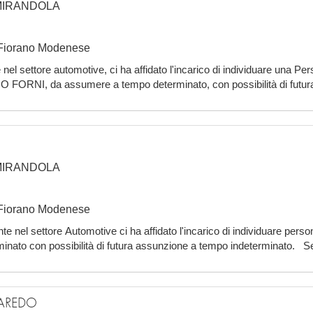
MIRANDOLA
i Fiorano Modenese
el settore automotive, ci ha affidato l'incarico di individuare una Pe
 FORNI, da assumere a tempo determinato, con possibilità di futu
 Possidonio Il ruolo di ADDETTO C
MIRANDOLA
i Fiorano Modenese
 nel settore Automotive ci ha affidato l'incarico di individuare persone
inato con possibilità di futura assunzione a tempo indeterminato. Se
essar
AREDO