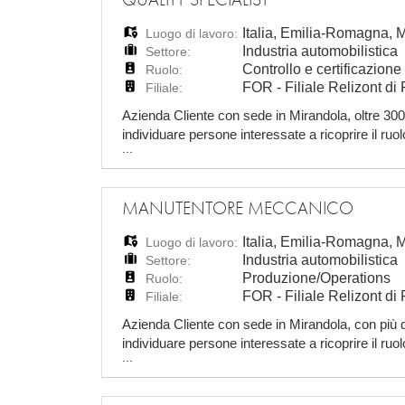
Italia
,
Emilia-Romagna
,
Luogo di lavoro:
Industria automobilistica
Settore:
Controllo e certificazione
Ruolo:
FOR - Filiale Relizont d
Filiale:
Azienda Cliente con sede in Mirandola, oltre 300 
individuare persone interessate a ricoprire il ru
...
Il ruolo di Quality Specialist prevede: - Monitor
MANUTENTORE MECCANICO
Italia
,
Emilia-Romagna
,
Luogo di lavoro:
Industria automobilistica
Settore:
Produzione/Operations
Ruolo:
FOR - Filiale Relizont d
Filiale:
Azienda Cliente con sede in Mirandola, con più di
individuare persone interessate a ricoprire il 
...
Mirandola Il ruolo di Manutentore meccanico, a 