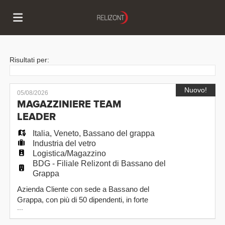
Home
Risultati per:
Offerte
Nuovo!
05/08/2026
MAGAZZINIERE TEAM
LEADER
di
Carica
Italia
,
Veneto
,
Bassano del grappa
Industria del vetro
Logistica/Magazzino
lavoro
il
Login
BDG - Filiale Relizont di Bassano del
Grappa
Azienda Cliente con sede a Bassano del
CV
Lingua
Grappa, con più di 50 dipendenti, in forte
...
sviluppo, operante nel settore dei prefabbricati
metallici, ci ha affidato l'incarico di individuare