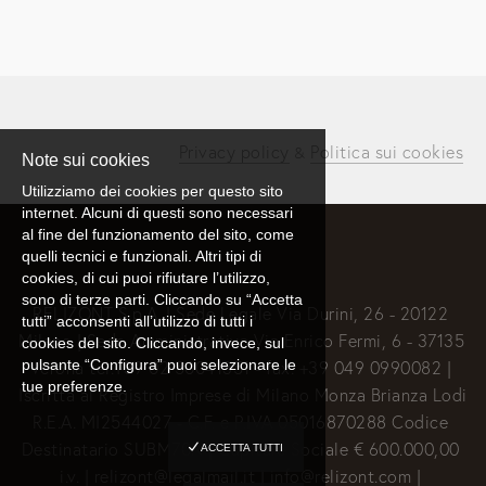
Privacy policy
Politica sui cookies
 & 
Note sui cookies
Utilizziamo dei cookies per questo sito
internet. Alcuni di questi sono necessari
al fine del funzionamento del sito, come
quelli tecnici e funzionali. Altri tipi di
cookies, di cui puoi rifiutare l’utilizzo,
sono di terze parti. Cliccando su “Accetta
RELIZONT S.p.A. | Sede Legale Via Durini, 26 - 20122 
tutti” acconsenti all’utilizzo di tutti i
Milano | Sede Amministrativa Via Enrico Fermi, 6 - 37135 
cookies del sito. Cliccando, invece, sul
pulsante “Configura” puoi selezionare le
Verona tel.+39 02 50041351 - fax. +39 049 0990082 | 
tue preferenze.
Iscritta al Registro Imprese di Milano Monza Brianza Lodi 
R.E.A. MI2544027 - C.F. e P.IVA 05016870288 Codice 
Destinatario SUBM70N | Capitale Sociale € 600.000,00 
ACCETTA TUTTI
i.v. | relizont@legalmail.it | info@relizont.com | 