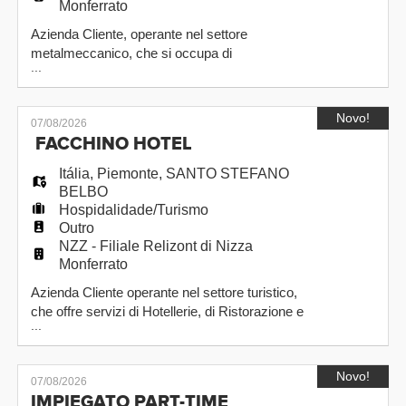
Monferrato
Azienda Cliente, operante nel settore
metalmeccanico, che si occupa di
...
progettazione, produzione e distribuzione di
macchinari di automazione industriale , ci ha
affidato l'incarico di individuare una Persona
Novo!
07/08/2026
interessata a ricoprire il ruolo di IMPIEGATA
FACCHINO HOTEL
AMMINISTRATIVA, da assumere a tempo
determinato iniziale, finalizzato all'indeterminato.
Itália
,
Piemonte
,
SANTO STEFANO
BELBO
Hospidalidade/Turismo
Outro
NZZ - Filiale Relizont di Nizza
Monferrato
Azienda Cliente operante nel settore turistico,
che offre servizi di Hotellerie, di Ristorazione e
...
di Spa per clientela internazionale, ci ha
affidato l'incarico di individuare una Persona
interessata a ricoprire il ruolo di FACCHINO
Novo!
07/08/2026
HOTEL da assumere a tempo determinato. Il
IMPIEGATO PART-TIME