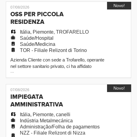
a tempo determinato, con possibilita' di futura
Novo!
07/08/2026
assunzione a tempo indeterminato. Luogo di
OSS PER PICCOLA
lavoro: Nichelino (TO) Il ruolo di OSS
RESIDENZA
prevede attivita' di cura e assistenza
Itália
,
Piemonte
,
TROFARELLO
Saúde/Hospital
Saúde/Medicina
TOR - Filiale Relizont di Torino
Azienda Cliente con sede a Trofarello, operante
nel settore sanitario privato, ci ha affidato
...
l'incarico di individuare una persona interessata
a ricoprire il ruolo di operatore socio sanitario in
una piccola residenza per anziani, da assumere
Novo!
07/08/2026
a tempo determinato, con possibilita' di futura
IMPIEGATA
assunzione a tempo indeterminato. Zona di
AMMINISTRATIVA
lavoro: Tro
Itália
,
Piemonte
,
canelli
Indústria Metalmecánica
Administração/Folha de pagamentos
NZZ - Filiale Relizont di Nizza