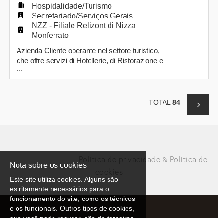
Hospidalidade/Turismo
Secretariado/Serviços Gerais
NZZ - Filiale Relizont di Nizza
Monferrato
Azienda Cliente operante nel settore turistico,
che offre servizi di Hotellerie, di Ristorazione e
...
di Spa per clientela internazionale, ci ha
affidato l'incarico di individuare una Persona
interessata a ricoprire il ruolo
di RECEPTIONIST STAGIONALE da assumere
TOTAL
84
a tempo determinato. Zona di lavoro: Santo
Stefano Belbo (CN). Il ruolo di
Política de privacidade
Política de 
 & 
Nota sobre os cookies
cookies
Este site utiliza cookies. Alguns são
estritamente necessários para o
funcionamento do site, como os técnicos
e os funcionais. Outros tipos de cookies,