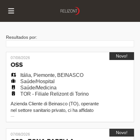
Página
Resultados por:
inicial
Ofertas
Novo!
07/08/2026
OSS
Itália
de
Regista-
,
Piemonte
,
BEINASCO
Saúde/Hospital
Saúde/Medicina
TOR - Filiale Relizont di Torino
emprego
te
Iniciar
Azienda Cliente di Beinasco (TO), operante
nel settore sanitario privato, ci ha affidato
...
l'incarico di individuare una persona interessata
sessão
Língua
a ricoprire il ruolo di OSS in RSA, da assumere
a tempo determinato, con possibilita' di futura
Novo!
07/08/2026
assunzione a tempo indeterminato. Luogo di