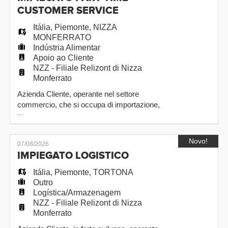
ruolo di FACCHINO HOTEL prevede: -
CUSTOMER SERVICE
assistenza clienti della Strutt
Itália
,
Piemonte
,
NIZZA
MONFERRATO
Indústria Alimentar
Apoio ao Cliente
NZZ - Filiale Relizont di Nizza
Monferrato
Azienda Cliente, operante nel settore
commercio, che si occupa di importazione,
...
lavorazione e confezionamento di prodotti di
genere alimentare, ci ha affidato l'incarico di
individuare una Persona interessata a ricoprire il
Novo!
07/08/2026
ruolo di IMPIEGATO CUSTOMER SERVICE,
IMPIEGATO LOGISTICO
da assumere a tempo determinato iniziale,
finalizzato all'indeterminato. Zona di la
Itália
,
Piemonte
,
TORTONA
Outro
Logística/Armazenagem
NZZ - Filiale Relizont di Nizza
Monferrato