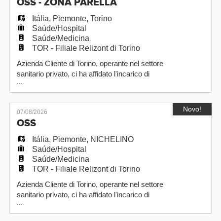
EN
OSS - ZONA PARELLA
lavoro: Beinasco (TO) Il ruolo di OSS
prevede attivita' di cura
Itália
,
Piemonte
,
Torino
Saúde/Hospital
FR
Saúde/Medicina
TOR - Filiale Relizont di Torino
Azienda Cliente di Torino, operante nel settore
IT
sanitario privato, ci ha affidato l'incarico di
...
individuare una persona interessata a ricoprire il
ruolo di OSS in RSA, da assumere
DE
a tempo determinato, con possibilita' di futura
Novo!
07/08/2026
assunzione a tempo indeterminato. Luogo di
OSS
lavoro: Torino (zona Parella) Il ruolo di OSS
prevede attivita' di cura e ass
ES
Itália
,
Piemonte
,
NICHELINO
Saúde/Hospital
Saúde/Medicina
TOR - Filiale Relizont di Torino
PT
Azienda Cliente di Torino, operante nel settore
sanitario privato, ci ha affidato l'incarico di
...
individuare una persona interessata a ricoprire il
ruolo di OSS in RSA, da assumere