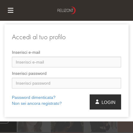
Home
Accedi al tuo profilo
Offerte
Inserisci e-mail
di
Carica
Inserisci password
lavoro
il
Login
Password dimenticata?
LOGIN
Non sei ancora registrato?
CV
Lingua